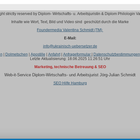
t strictly reserved by Diplom- Wirtschafts- u. Arbeitsjuristin & Diplom Philologin V
Inhalte wie Wort, Text, Bild und Video sind geschützt durch die Marke
Foundermedia Valentina Schmidt (TM)
E-Mail:
info@ukrainisch-uebersetzer.de
en
|
Dolmetschen
|
Apostille
|
Anfahrt
|
Anfrageformular
|
Datenschutzbestimmungen
Letzte Aktualisierung: 18.06.2025 11:26:51 Uhr
Marketing, technische Betreuung & SEO
Web-it-Service Diplom-Wirtschafts- und Arbeitsjurist Jörg-Julian Schmidt
SEO Hilfe Hamburg